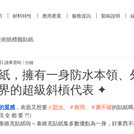
紹
材料特性
應用產業
服務資訊
製稿說明
美術紙標籤貼紙
8日
讀畢需時 2 分鐘
紙，擁有一身防水本領、
界的超級斜槓代表 ✦
的質感
，表面又想要
＃
防水
、＃耐用、＃撕不破
的貼紙嗎
 全 都 要 
!!!
）
泰維克貼紙啦～泰維克貼紙集多數優點為一身，好東西不