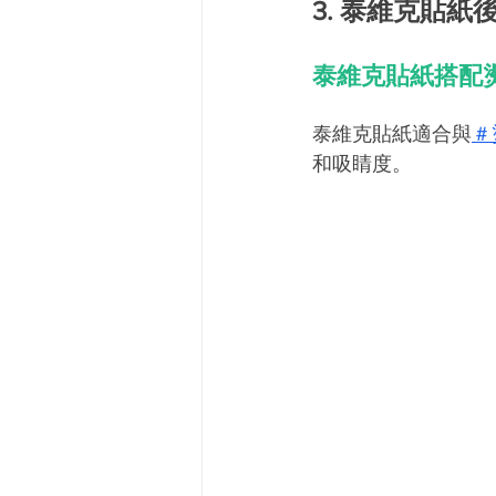
3. 泰維克貼紙
泰維克貼紙搭配
泰維克貼紙適合與
＃
和吸睛度。