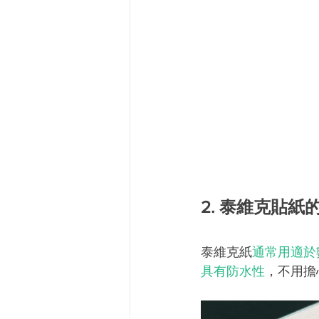
2. 泰維克貼紙
泰維克紙
通常用適於
具有防水性
，不用擔