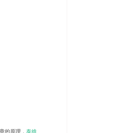
章的原理，
泰維