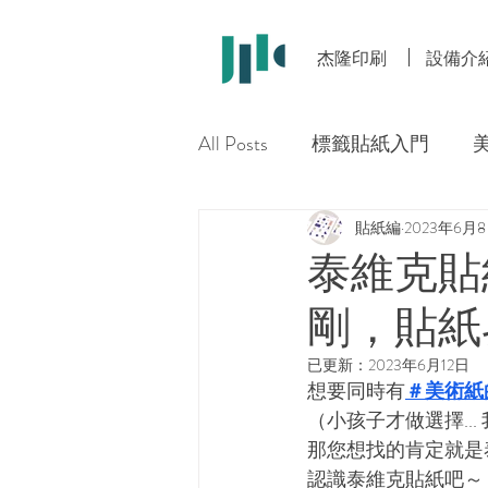
杰隆印刷
設備介
All Posts
標籤貼紙入門
貼紙編
2023年6月
泰維克貼
剛，貼紙
已更新：
2023年6月12日
想要同時有
＃美術紙
（小孩子才做選擇... 我
那您想找的肯定就是
認識泰維克貼紙吧～