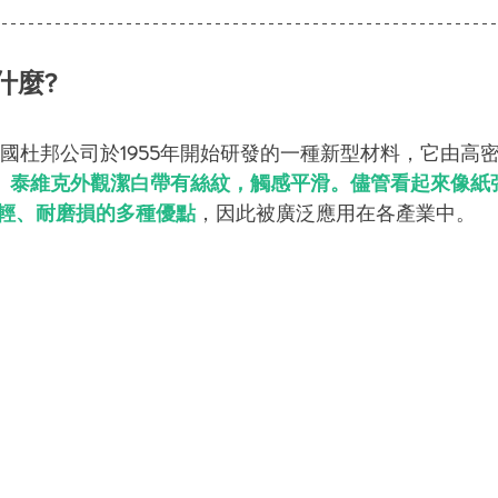
什麼?
國杜邦公司於
1955
年開始研發的一種新型材料，它由高
。
泰維克外觀潔白帶有絲紋，觸感平滑。儘管看起來像紙
輕、耐磨損的多種優點
，因此被廣泛應用在各產業中。