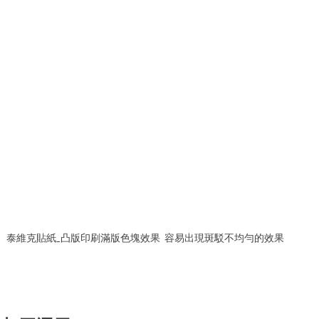
泰維克貼紙_凸版印刷滿版色塊效果  容易出現斑駁不均勻的效果