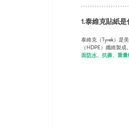
1.泰維克貼紙是
泰維克（
Tyvek
）是美
（
HDPE
）纖維製成
面
防水
、抗撕、重量