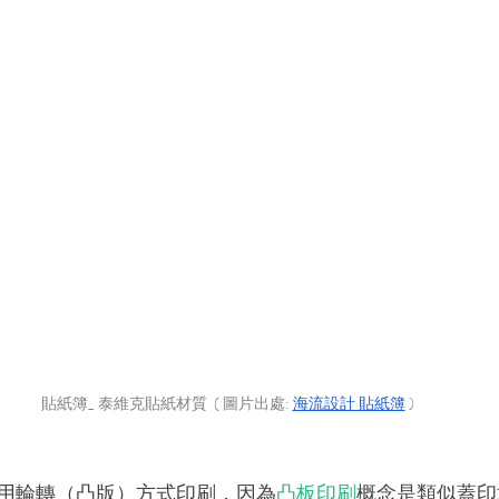
貼紙簿_ 泰維克貼紙材質  ( 圖片出處: 
海流設計 貼紙簿
)
用輪轉（凸版）方式印刷，因為
凸板印刷
概念是類似蓋印