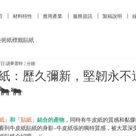
紹
材料特性
應用產業
服務資訊
製稿說明
美術紙標籤貼紙
7日
讀畢需時 2 分鐘
紙：歷久彌新，堅韌永不
🐃
紙」
和
「貼紙」
結合的產物
，同時有牛皮紙的質感和黏膠
看到牛皮紙貼紙的身影~牛皮紙張的獨特質感，被大眾深