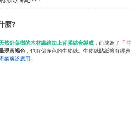
貼紙介紹吧 ~~!!
什麼?
天然針葉樹的木材纖維加上背膠結合製成
，而成為了
「 
呈現黃褐色
，也有偏赤色的牛皮紙。牛皮紙貼紙擁有經典
產業廣泛應用
。