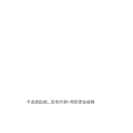
牛皮紙貼紙__彩色印刷+局部燙金線條