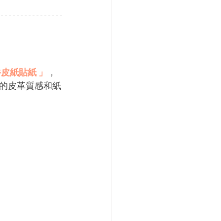
牛皮紙貼紙 」
，
的皮革質感和紙