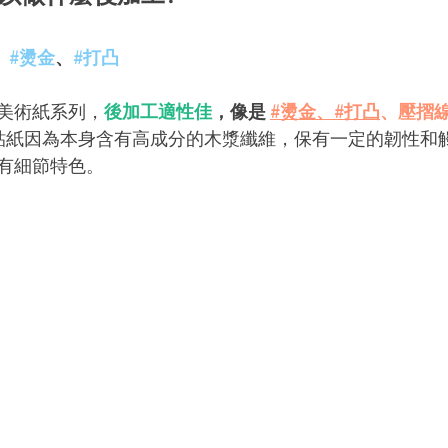
 
#燙金
、
#打凸
美術紙系列，
後加工適性佳
，像是 
#燙金
、
#打凸
、壓摺
貼紙因為本身含有高成分的木漿纖維，保有一定的韌性和
有細節特色。