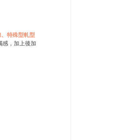
線、特殊型軋型
觸感，加上後加