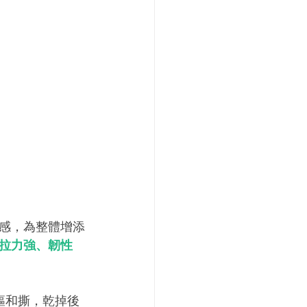
感，為整體增添
拉力強、韌性
摳和撕，乾掉後