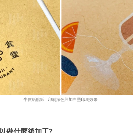
牛皮紙貼紙__印刷深色與加白墨印刷效果
可以做什麼後加工?