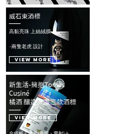
​威石東酒標
高黏亮珠 上絲絨膜
​-兩隻老虎 設計
View more
新生活-擁抱Tomàs
Cusiné
橘酒 釀造計畫三款酒標
View more
合成紙＋燙金(亮銀、雷射)＋