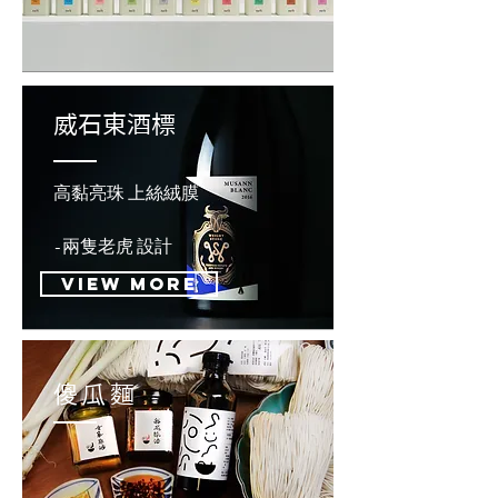
​威石東酒標
高黏亮珠 上絲絨膜
​-兩隻老虎 設計
View more
傻瓜麵