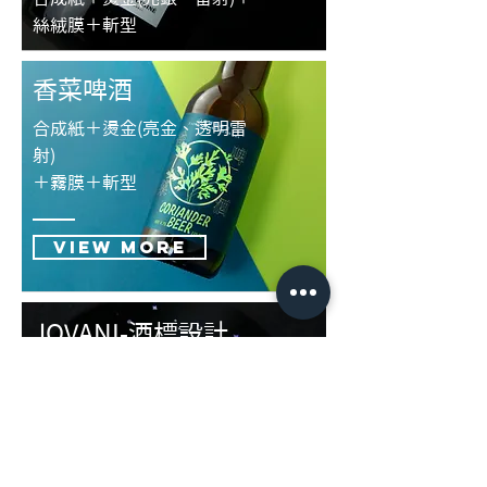
絲絨膜＋斬型
香菜啤酒
合成紙＋燙金(亮金、透明雷
射)
＋霧膜＋斬型
View more
JOVANI-酒標設計
亮銀龍＋燙金(亮銀、雷射)
＋打凸+霧膜＋斬型
View more