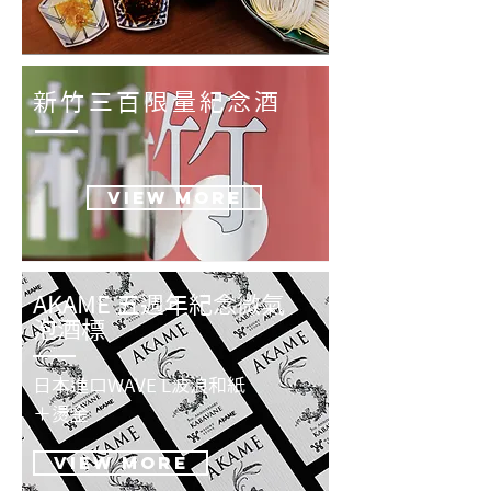
新竹三百限量紀念酒
View more
AKAME 五週年紀念微氣
泡酒標
日本進口WAVE L波浪和紙
＋燙金
View more