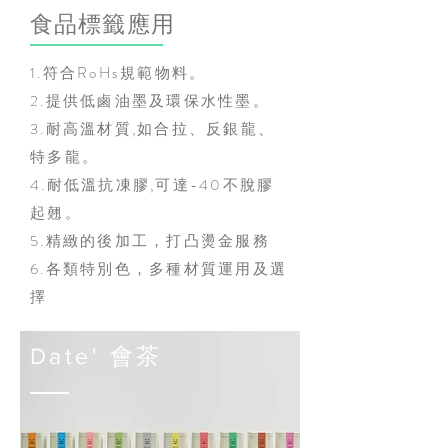
食品標籤應用
1.符合RoHs規範物料。
2.提供低鹵油墨及環保水性墨。
3.耐高溫材質,如合拉、反銀龍、
特多龍。
4.耐低溫抗凍膠,可達-40不脫膠
起翹。
5.精緻的後加工，打凸燙金服務
6.各類特別色，多種材質運用及選
擇
Date' 會茶