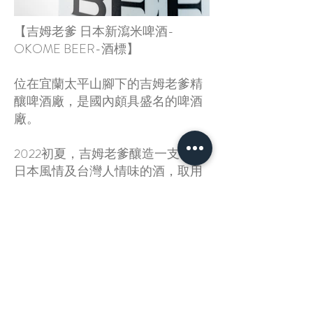
【吉姆老爹 日本新瀉米啤酒-
OKOME BEER-酒標】
位在宜蘭太平山腳下的吉姆老爹精
釀啤酒廠，是國內頗具盛名的啤酒
廠。
2022初夏，吉姆老爹釀造一支富有
日本風情及台灣人情味的酒，取用
當地宜蘭員山鄉的純淨水質並使用
新潟產越光米孕育出一款甘醇順
口，後韻甜美的佳釀。
酒標設計上為延續日式風情，特別
委請日本設計師-千葉柚香繪製，以
日本風格的幾何圖形、傳統酒器、
金黃閃耀的稻穗，共構出一幅既典