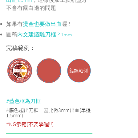
出血1.5mm
，這樣後加工及斬型才
不會有露白邊的問題
如果有
燙金也要做出血
喔!!
≥
圖稿
內文建議離刀框
1mm
完稿範例：
​錯誤範例
#藍色框為刀框
#底色超出刀框，因此做3mm出血(單邊
1.5mm)
#NG示範(不要學喔!!)