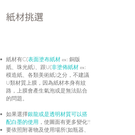
紙材挑選
紙材有C(
表面塗布紙材
ex: 銅版
紙、珠光紙)、​跟U(
非塗佈紙材
ex:
模造紙、各類美術紙)之分，不建議
U類材質上膜，因為紙材本身有紋
路，上膜會產生氣泡或是無法貼合
的問題。
如果選擇
銀龍或是透明材質可以搭
配白墨的使用
，使圖面有更多變化!!
要依照附著物及使用場所(如瓶器、