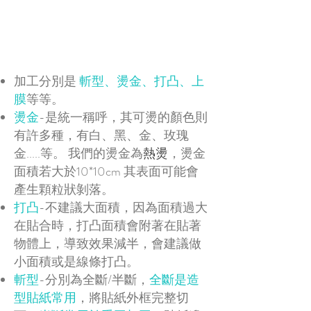
加工分別是
斬型、燙金、打凸、上
膜
等等。
燙金
-是統一稱呼，其可燙的顏色則
有許多種，有白、黑、金、玫瑰
金.....等。 我們的燙金為
熱燙
，燙金
面積若大於10*10cm 其表面可能會
產生顆粒狀剝落。
打凸
-不建議大面積，因為面積過大
在貼合時，打凸面積會附著在貼著
物體上，導致效果減半，會建議做
小面積或是線條打凸。
斬型
-分別為全斷/半斷，
全斷是造
型貼紙常用
，將貼紙外框完整切