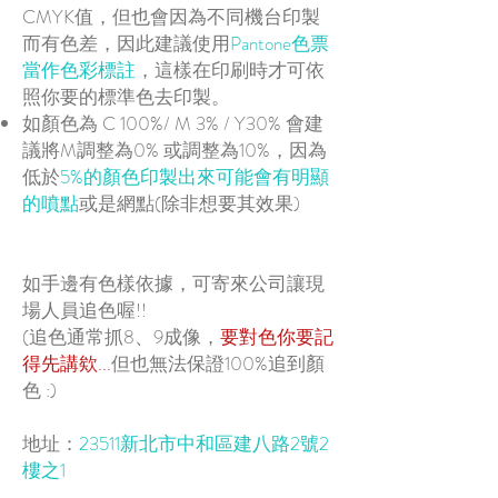
CMYK值，但也會因為不同機台印製
而有色差，因此建議使用
Pantone色票
當作色彩標註
，這樣在印刷時才可依
照你要的標準色去印製。
如顏色為 C 100%/ M 3% /
​ Y30% 會建
議將M調整為0% 或調整為10%，因為
低於
5%的顏色印製出來可能會有明顯
的噴點
或是網點(除非想要其效果)
如手邊有色樣依據，可寄來公司讓現
場人員追色喔!!
(追色通常抓8、9成像，
要對色你要記
得先講欸...
但也無法保證100%追到顏
色 :)
地址：
23511新北市中和區建八路2號2
樓之1