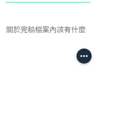
關於完稿檔案內該有什麼
檔案內需分出 印刷圖層 / 刀框圖層 /
燙金圖層 / 及其他加工圖層 (如需燙
兩次金需分兩層)
檔案內色彩設定需為CMYK模式
印刷圖層需做出血
檔案內分出 白墨圖層 / 印刷圖層
​白墨圖需比原始尺寸邊界小