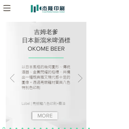
吉姆老爹
日本新瀉米啤酒標
OKOME BEER
以日本風格的幾何圖形、傳統
酒器、金黃閃耀的稻穗，共構
出一幅既典雅又現代感十足的
圖像。透過亮銀龍材質與八色
特別色印刷
Label | 亮銀龍八色印刷+霧油
MORE