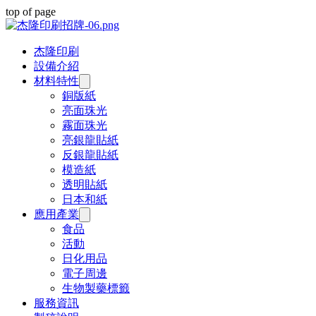
top of page
杰隆印刷
設備介紹
材料特性
銅版紙
亮面珠光
霧面珠光
亮銀龍貼紙
反銀龍貼紙
模造紙
透明貼紙
日本和紙
應用產業
食品
活動
日化用品
電子周邊
生物製藥標籤
服務資訊