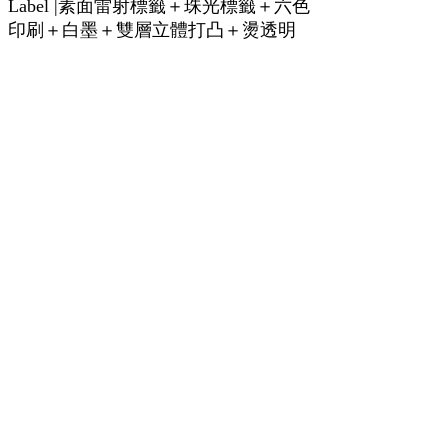
Label |素面雷射標籤＋珠光標籤＋六色
印刷＋白墨＋雙層立體打凸＋燙透明
雷射＋熱燙白＋斬形
Client |
新生活葡萄酒 Newlifestyle
Wine Imports
Desing| 張嘉玲
Date | 2020.12
Printing | 杰隆印刷
Photo | 陳營
＃都蘭牽手酒
＃南島牽手酒
＃威石東
＃出力釀
＃新生活葡萄酒
＃阿米斯音樂節
＃與
世界共好