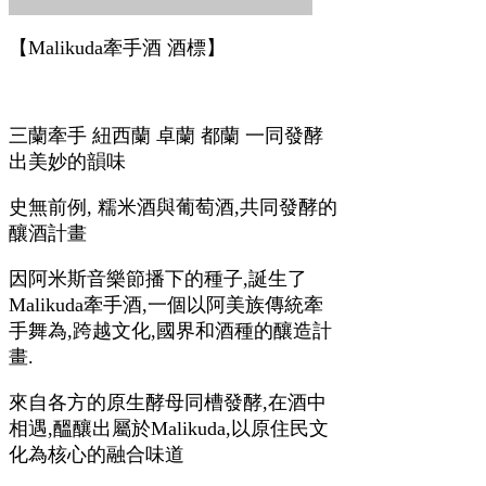
【Malikuda牽手酒 酒標】
三蘭牽手 紐西蘭 卓蘭 都蘭 一同發酵
出美妙的韻味
史無前例, 糯米酒與葡萄酒,共同發酵的
釀酒計畫
因阿米斯音樂節播下的種子,誕生了
Malikuda牽手酒,一個以阿美族傳統牽
手舞為,跨越文化,國界和酒種的釀造計
畫.
來自各方的原生酵母同槽發酵,在酒中
相遇,醞釀出屬於Malikuda,以原住民文
化為核心的融合味道