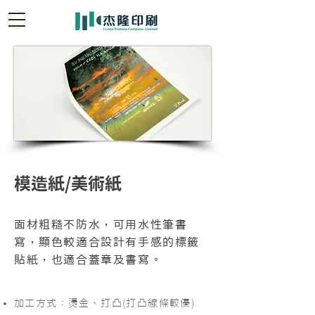
模造紙/美術紙
面材粗糙不防水，可用水性筆書
寫，顯色較適合設計有手感的標籤
貼紙，也適合蓋章及書寫。
加工方式：燙金、打凸(打凸線條較優)