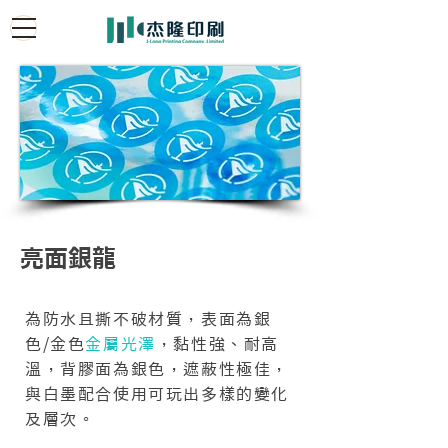
亮面銀龍
為防水且撕不破材質，表面為銀
色/金色
金屬光澤
，黏性強、耐高
溫，背膠面為銀色，遮蔽性極佳，
與白墨配合使用可玩出多樣的變化
及層次。