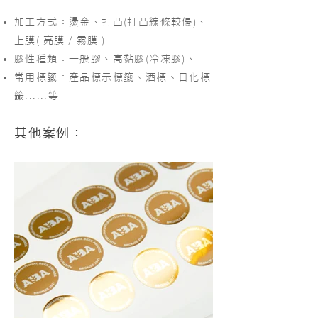
加工方式：燙金、打凸(打凸線條較優)、
上膜( 亮膜 / 霧膜 )
膠性種類：一般膠、高黏膠(冷凍膠)、
常用標籤：產品標示標籤、酒標、日化標
籤......等
其他案例：